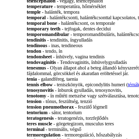
telencephalon
- végagy, telencephalon
temperature
- temperatúra, hőmérséklet
temple
- halánték, tempora
temporal
- halántékcsonti, halántékcsonttal kapcsolatos, 
temporal bone
- halántékcsont, os temporale
temporary teeth
- tejfogak, dentes decidui
temporomandibular
- temporomandibuláris, halántékcso
tendinitis
- tendinitis, íngyulladás
tendinous
- inas, tendineous
tendon
- tendo, ín
tendonsheet
- ínhüvely, vagina tendinis
tendovaginitis
- Tendovaginitis, ínhüvelygyulladás
tenesmus
- Olyan állapot ahol a beteg állandó kényszerét 
fájdalommal, görcsökkel és akaratlan eröltetéssel jár.
tenia
- galandféreg, taenia
tennis elbow
- teniszkönyök, epicondylitis humeri (
témá
tenosynovitis
- ínburok gyulladás, tenosynovitis,
tenotomy
- ín műtéti metszése vagy szétválasztása, tenot
tension
- tónus, feszültség, tenzió
tension pneumothorax
- feszülő légmell
tentorium
- sátor, tentorium
teratogenesis
- teratogenézis, torzfejlődés
teres muscle
- görgetegizom, musculus teres
terminal
- terminális, végső
termoregulation
- termoreguláció, hőszabályzás