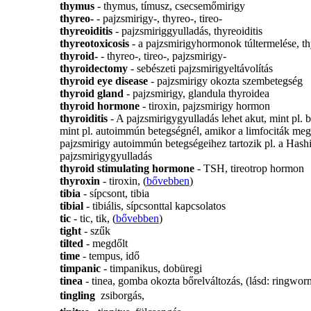
thymus
- thymus, tímusz, csecsemőmirigy
thyreo-
- pajzsmirigy-, thyreo-, tireo-
thyreoiditis
- pajzsmiriggyulladás, thyreoiditis
thyreotoxicosis
- a pajzsmirigyhormonok túltermelése, th
thyroid-
- thyreo-, tireo-, pajzsmirigy-
thyroidectomy
- sebészeti pajzsmirigyeltávolítás
thyroid eye disease
- pajzsmirigy okozta szembetegség
thyroid gland
- pajzsmirigy, glandula thyroidea
thyroid hormone
- tiroxin, pajzsmirigy hormon
thyroiditis
- A pajzsmirigygyulladás lehet akut, mint pl. b
mint pl. autoimmún betegségnél, amikor a limfociták meg
pajzsmirigy autoimmún betegségeihez tartozik pl. a Hash
pajzsmirigygyulladás
thyroid stimulating hormone
- TSH, tireotrop hormon
thyroxin
- tiroxin, (
bővebben
)
tibia
- sípcsont, tibia
tibial
- tibiális, sípcsonttal kapcsolatos
tic
- tic, tik, (
bővebben
)
tight
- szűk
tilted
- megdőlt
time
- tempus, idő
timpanic
- timpanikus, dobüregi
tinea
- tinea, gomba okozta bőrelváltozás, (lásd: ringwor
tingling
 zsiborgás,