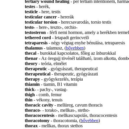
tertiary wound healing
- per tertiam intentionem, harm
testes
- herék,
testicle
- here, testis
testicular cancer
- hererák
testicular torsion
- herecsavarodás, torsio testis
testo-
- here-, teszto-, orchio-
testosteron
- férfi nemi hormon, amely a herékben terme
tethered cord
- letapadt gerincvelõ
tetraparesis
- négy végtag enyhe bénulása, tetraparesis
thalamus
- talamusz, (
bővebben
)
thecal
- burokkal kapcsolatos, főleg az ínburokkal
thenar
- Az öregujj tövénél található, izom alkotta, domb
theory
- teória, elmélet
therapeutic
- gyógyászati, therapeutical
therapeutical
- therapeutic, gyógyászati
therapy
- gyógykezelés, terápia
thiamin
- tiamin, B1 vitamin
thick-
- pachy-, vastag-
thigh
- comb, femur
thin
- vékony, tenuis
thoracic cavity
- mellüreg, cavum thoracis
thoraco-
- torako-, mellkas-, stetho-
thoracocentesis
- mellkascsapolás, thoracocentesis
thoracotomy
- thoracotomia, (
bővebben
)
thorax
- mellkas, thorax stethos