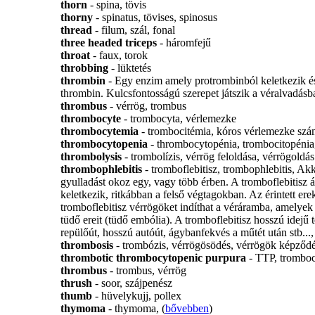
thorn
- spina, tövis
thorny
- spinatus, tövises, spinosus
thread
- filum, szál, fonal
three headed triceps
- háromfejű
throat
- faux, torok
throbbing
- lüktetés
thrombin
- Egy enzim amely protrombinból keletkezik és a
thrombin. Kulcsfontosságú szerepet játszik a véralvadásb
thrombus
- vérrög, trombus
thrombocyte
- trombocyta, vérlemezke
thrombocytemia
- trombocitémia, kóros vérlemezke sz
thrombocytopenia
- thrombocytopénia, trombocitopénia
thrombolysis
- trombolízis, vérrög feloldása, vérrögoldás
thrombophlebitis
- tromboflebitisz, trombophlebitis, Ak
gyulladást okoz egy, vagy több érben. A tromboflebitisz 
keletkezik, ritkábban a felső végtagokban. Az érintett er
tromboflebitisz vérrögöket indíthat a véráramba, amelyek 
tüdő ereit (tüdő embólia). A tromboflebitisz hosszú idejű t
repülőút, hosszú autóút, ágybanfekvés a műtét után stb...,
thrombosis
- trombózis, vérrögösödés, vérrögök képződé
thrombotic thrombocytopenic purpura
- TTP, tromboc
thrombus
- trombus, vérrög
thrush
- soor, szájpenész
thumb
- hüvelykujj, pollex
thymoma
- thymoma, (
bővebben
)