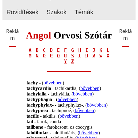
Rövidítések
Szakok
Témák
Reklá
Reklá
Angol
Orvosi Szótár
m
m
A
B
C
D
E
F
G
H
I
J
K
L
M
N
O
P
Q
R
S
T
U
V
W
X
Y
Z
tachy
- (
bővebben
)
tachycardia
- tachikardia, (
bővebben
)
tachylalia
- tachylália, (
bővebben
)
tachyphagia
- (
bővebben
)
tachyphylax-
- tachyphylax-, (
bővebben
)
tachypnea
- tachipnoé, (
bővebben
)
tactile
- taktilis, (
bővebben
)
tail
- farok, cauda
tailbone
- farokcsont, os coccygis
talofibular
- talofibuláris, (
bővebben
)