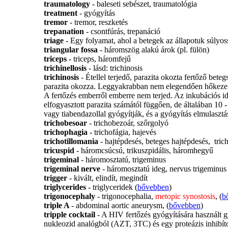
traumatology
- baleseti sebészet, traumatológia
treatment
- gyógyítás
tremor
- tremor, reszketés
trepanation
- csontfúrás, trepanáció
triage
- Egy folyamat, ahol a betegek az állapotuk súlyos
triangular fossa
- háromszög alakú árok (pl. fülön)
triceps
- triceps, háromfejű
trichinellosis
- lásd: trichinosis
trichinosis
- Étellel terjedő, parazita okozta fertőző bete
parazita okozza. Leggyakrabban nem elegendően hőkezelt
A fertőzés emberről emberre nem terjed. Az inkubációs id
elfogyasztott parazita számától függően, de általában 10 
vagy tiabendazollal gyógyítják, és a gyógyítás elmulasztá
trichobesoar
- trichobezoár, szőrgolyó
trichophagia
- trichofágia, hajevés
trichotillomania
- hajtépdesés, beteges hajtépdesés, tric
tricuspid
- háromcsúcsú, trikuszpidális, háromhegyű
trigeminal
- háromosztatú, trigeminus
trigeminal nerve
- háromosztatú ideg, nervus trigeminus 
trigger
- kivált, elindít, megindít
triglycerides
- triglyceridek (
bővebben
)
trigonocephaly
- trigonocephalia,
metopic synostosis
, (
b
triple A
- abdominal aortic aneurysm, (
bővebben
)
tripple cocktail
- A HIV fertőzés gyógyítására használt 
nukleozid analógból (AZT, 3TC) és egy proteázis inhibítor