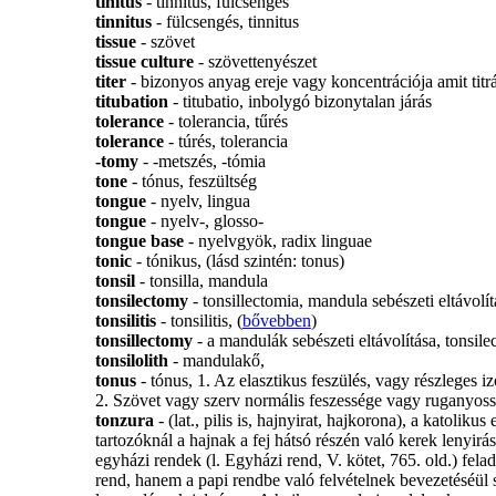
tinitus
- tinnitus, fülcsengés
tinnitus
- fülcsengés, tinnitus
tissue
- szövet
tissue culture
- szövettenyészet
titer
- bizonyos anyag ereje vagy koncentrációja amit titr
titubation
- titubatio, inbolygó bizonytalan járás
tolerance
- tolerancia, tűrés
tolerance
- túrés, tolerancia
-tomy
- -metszés, -tómia
tone
- tónus, feszültség
tongue
- nyelv, lingua
tongue
- nyelv-, glosso-
tongue base
- nyelvgyök, radix linguae
tonic
- tónikus, (lásd szintén: tonus)
tonsil
- tonsilla, mandula
tonsilectomy
- tonsillectomia, mandula sebészeti eltávolít
tonsilitis
- tonsilitis, (
bővebben
)
tonsillectomy
- a mandulák sebészeti eltávolítása, tonsile
tonsilolith
- mandulakő,
tonus
- tónus, 1. Az elasztikus feszülés, vagy részleges
2. Szövet vagy szerv normális feszessége vagy ruganyos
tonzura
- (lat., pilis is, hajnyirat, hajkorona), a katoli
tartozóknál a hajnak a fej hátsó részén való kerek lenyirá
egyházi rendek (l. Egyházi rend, V. kötet, 765. old.) fel
rend, hanem a papi rendbe való felvételnek bevezetéséül s