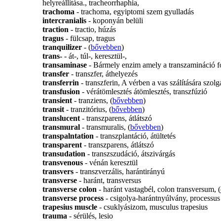
helyreállítása., tracheorrhaphia,
trachoma
- trachoma, egyiptomi szem gyulladás
intercranialis
- koponyán belüli
traction
- tractio, húzás
tragus
- fülcsap, tragus
tranquilizer
- (
bővebben
)
trans-
- át-, túl-, keresztül-,
transaminase
- Bármely enzim amely a transzamináció fol
transfer
- transzfer, áthelyezés
transferrin
- transzferin, A vérben a vas szálítására szolgá
transfusion
- vérátömlesztés átömlesztés, transzfúzió
transient
- tranziens, (
bővebben
)
transit
- tranzitórius, (
bővebben
)
translucent
- transzparens, átlátszó
transmural
- transmuralis, (
bővebben
)
transpalntation
- transzplantáció, átültetés
transparent
- transzparens, átlátszó
transudation
- transzszudáció, átszivárgás
transvenous
- vénán keresztül
transvers
- transzverzális, harántirányú
transverse
- haránt, transversus
transverse colon
- haránt vastagbél, colon transversum, (
transverse process
- csigolya-harántnyúlvány, processus
trapesius muscle
- csuklyásizom, musculus trapesius
trauma
- sérülés, lesio