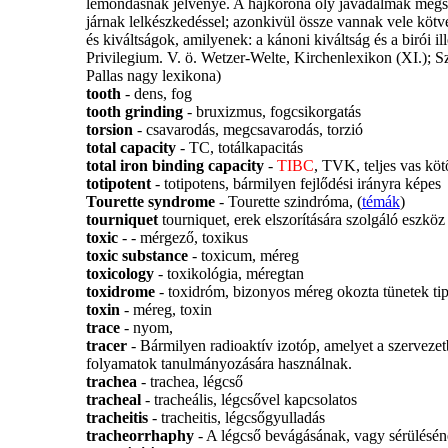
lemondásnak jelvénye. A hajkorona oly javadalmak megs
járnak lelkészkedéssel; azonkivül össze vannak vele kötv
és kiváltságok, amilyenek: a kánoni kiváltság és a birói il
Privilegium. V. ö. Wetzer-Welte, Kirchenlexikon (XI.); Sz
Pallas nagy lexikona)
tooth
- dens, fog
tooth grinding
- bruxizmus, fogcsikorgatás
torsion
- csavarodás, megcsavarodás, torzió
total capacity
- TC, totálkapacitás
total iron binding capacity
-
TIBC
, TVK, teljes vas köt
totipotent
- totipotens, bármilyen fejlődési irányra képes
Tourette syndrome
- Tourette szindróma, (
témák
)
tourniquet
tourniquet, erek elszorítására szolgáló eszköz
toxic
- - mérgező, toxikus
toxic substance
- toxicum, méreg
toxicology
- toxikológia, méregtan
toxidrome
- toxidróm, bizonyos méreg okozta tünetek tip
toxin
- méreg, toxin
trace
- nyom,
tracer
- Bármilyen radioaktív izotóp, amelyet a szervezet
folyamatok tanulmányozására használnak.
trachea
- trachea, légcső
tracheal
- tracheális, légcsővel kapcsolatos
tracheitis
- tracheitis, légcsőgyulladás
tracheorrhaphy
- A légcső bevágásának, vagy sérüléséne