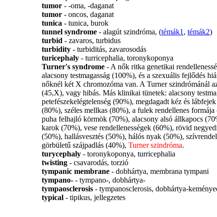
tumor
- -oma, -daganat
tumor
- oncos, daganat
tunica
- tunica, burok
tunnel syndrome
- alagút szindróma, (
témák1
,
témák2
)
turbid
- zavaros, turbidus
turbidity
- turbiditás, zavarosodás
turicephaly
- turricephalia, toronykoponya
Turner's syndrome
- A nők ritka genetikai rendelleness
alacsony testmagasság (100%), és a szexuális fejlődés hi
nőknél két X chromozóma van. A Turner szindrómánál a
(45,X), vagy hibás. Más klinikai tünetek: alacsony testm
petefészekelégtelenség (90%), megdagadt kéz és lábfejek 
(80%), széles mellkas (80%), a fulek rendellenes formája 
puha felhajló körmök (70%), alacsony alsó állkapocs (70
karok (70%), vese rendellenességek (60%), rövid negyed
(50%), hallásvesztés (50%), hálós nyak (50%), szívrend
görbületű szájpadlás (40%),
Turner szindróma
.
turycephaly
- toronykoponya, turricephalia
twisting
- csavarodás, torzió
tympanic membrane
- dobhártya, membrana tympani
tympano-
- tympano-, dobhártya-
tympaosclerosis
- tympanosclerosis, dobhártya-keménye
typical
- tipikus, jellegzetes