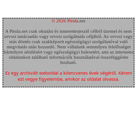
© 2026 Pirula
.net
A Pirula.net csak oktatási és ismeretterjesztő célból üzemel és nem
orvosi tanácsadás vagy orvosi szolgáltatás céljából. Az orvosi vagy
más döntés csak szakképzett egészségügyi szolgáltatóval való
megvitatás után hozandó. Nem vállalunk semmilyen felelősséget
bármilyen sérülésért vagy egészségügyi balesetért, ami az internetes
oldalunkon található információk használatával összefüggésbe
hozható.
Ez egy archivált weboldal a kilencvenes évek végéről. Kérem
ezt vegye figyelembe, amikor az oldalat olvassa.