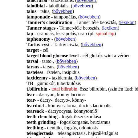
talocrural
- talokrurális, (
bővebben
)
talotibial
- talotibiális, (
bővebben
)
talus
- talus, (
bővebben
)
tamponade
- tamponálás, (
bővebben
)
Tanner's classification -
Tanner-féle beosztás,
(
lexikon
)
Tanner stages -
Tanner-féle beosztás, (
lexikon
)
tap
- csapolás, lecsapolás, csap (pl.
spinal tap
)
taphonomy
- (
bővebben
)
Tarlov cyst
- Tarlov ciszta, (
bővebben
)
target
- cél,
target blood glucose level
- cél glukóz szint a vérben
tarsal
- tarso-, (
bővebben
)
tarsus
- tarsus, (
bővebben
)
tasteless
- íztelen, insipidus
taxidermy
- taxidermia, (
bővebben
)
TB
- gümokór, tuberkulózis
t.bilirubin
-
total bilirubin
, össz bilirubin, (szintén lásd: b
tear
- dacryon, könny lacrima
tear-
- dacry-, dacryo-, könny-
tearduct
- könnycsatorna, ductus lacrimalis
tearsack
- dacryocysta, könnytömlő
teeth clenching
- fogak összeszorítása
teeth grinding
- fogcsikorgatás, bruxismus
teething
- dentitio, fogzás, odontosis
teleagiectasia
- teleangiectasia, hajszálértágulat