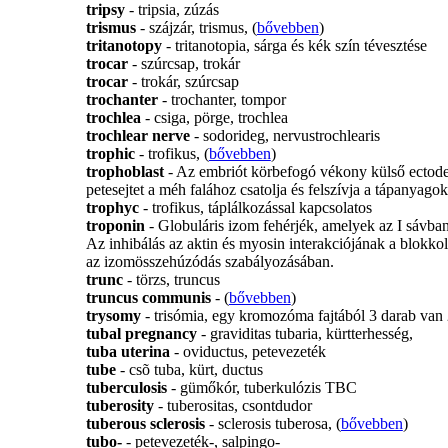
tripsy
- tripsia, zúzás
trismus
- szájzár, trismus, (
bővebben
)
tritanotopy
- tritanotopia, sárga és kék szín tévesztése
trocar
- szúrcsap, trokár
trocar
- trokár, szúrcsap
trochanter
- trochanter, tompor
trochlea
- csiga, pörge, trochlea
trochlear nerve
- sodorideg, nervustrochlearis
trophic
- trofikus, (
bővebben
)
trophoblast
- Az embriót körbefogó vékony külső ectode
petesejtet a méh falához csatolja és felszívja a tápanyagoka
trophyc
- trofikus, táplálkozással kapcsolatos
troponin
- Globuláris izom fehérjék, amelyek az I sávban 
Az inhibálás az aktin és myosin interakciójának a blokkol
az izomösszehúzódás szabályozásában.
trunc
- törzs, truncus
truncus communis
- (
bővebben
)
trysomy
- trisómia, egy kromozóma fajtából 3 darab van 
tubal pregnancy
- graviditas tubaria, kürtterhesség,
tuba uterina
- oviductus, petevezeték
tube
- csõ tuba, kürt, ductus
tuberculosis
- gümőkór, tuberkulózis TBC
tuberosity
- tuberositas, csontdudor
tuberous sclerosis
- sclerosis tuberosa, (
bővebben
)
tubo-
- petevezeték-, salpingo-