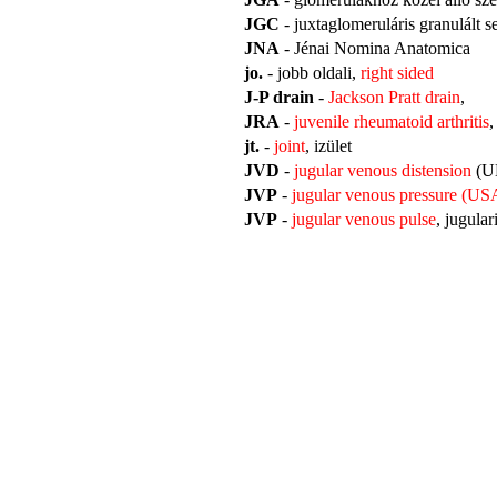
JGC
- juxtaglomeruláris granulált s
JNA
- Jénai Nomina Anatomica
jo.
- jobb oldali,
right sided
J-P drain
-
Jackson Pratt drain
,
JRA
-
juvenile rheumatoid arthritis
,
jt.
-
joint
, izület
JVD
-
jugular venous distension
(U
JVP
-
jugular venous pressure (U
JVP
-
jugular venous pulse
,
jugular