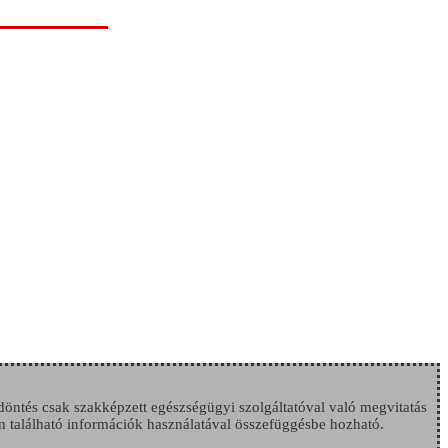
 döntés csak szakképzett egészségügyi szolgáltatóval való megvitatás
n található információk használatával összefüggésbe hozható.