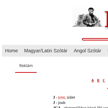
Home
Magyar/Latin Szótár
Angol Szótár
Reklám
A
B
C
J
-
joint
, izület
J
- joule
JGA
- glomerulákhoz közel álló sz