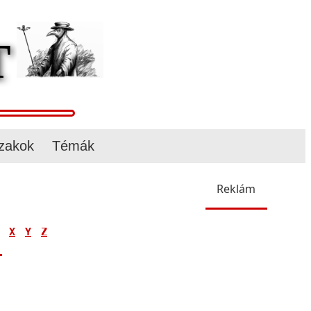
t
zakok
Témák
Reklám
X
Y
Z