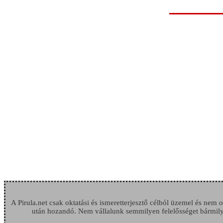
A Pirula.net csak oktatási és ismeretterjesztő célból üzemel és nem
után hozandó. Nem vállalunk semmilyen felelősséget bármilye