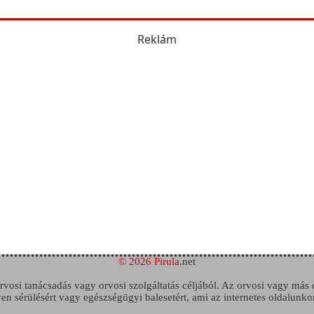
Reklám
© 2026 Pirula
.net
 orvosi tanácsadás vagy orvosi szolgáltatás céljából. Az orvosi vagy más
n sérülésért vagy egészségügyi balesetért, ami az internetes oldalunko