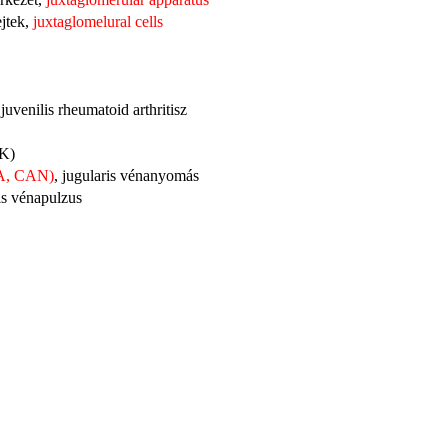
ejtek,
juxtaglomelural cells
 juvenilis rheumatoid arthritisz
K)
SA, CAN)
, jugularis vénanyomás
is vénapulzus