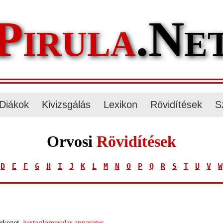
Pirula
.Ne
Diákok
Kivizsgálás
Lexikon
Rövidítések
S
Orvosi
Rövidítések
D
E
F
G
H
I
J
K
L
M
N
O
P
Q
R
S
T
U
V
W
erkezet,
juxtaglomerular apparatus