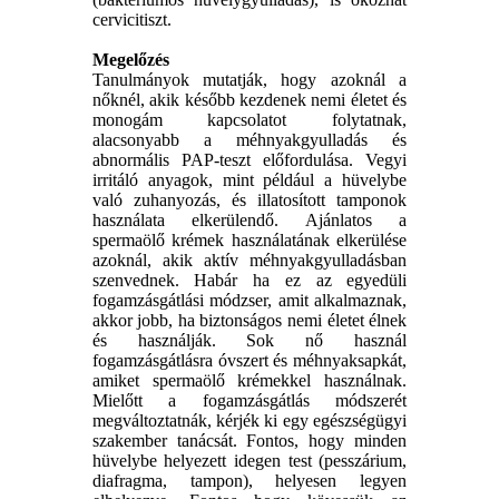
cervicitiszt.
Megelőzés
Tanulmányok mutatják, hogy azoknál a
nőknél, akik később kezdenek nemi életet és
monogám kapcsolatot folytatnak,
alacsonyabb a méhnyakgyulladás és
abnormális PAP-teszt előfordulása. Vegyi
irritáló anyagok, mint például a hüvelybe
való zuhanyozás, és illatosított tamponok
használata elkerülendő. Ajánlatos a
spermaölő krémek használatának elkerülése
azoknál, akik aktív méhnyakgyulladásban
szenvednek. Habár ha ez az egyedüli
fogamzásgátlási módzser, amit alkalmaznak,
akkor jobb, ha biztonságos nemi életet élnek
és használják. Sok nő használ
fogamzásgátlásra óvszert és méhnyaksapkát,
amiket spermaölő krémekkel használnak.
Mielőtt a fogamzásgátlás módszerét
megváltoztatnák, kérjék ki egy egészségügyi
szakember tanácsát. Fontos, hogy minden
hüvelybe helyezett idegen test (pesszárium,
diafragma, tampon), helyesen legyen