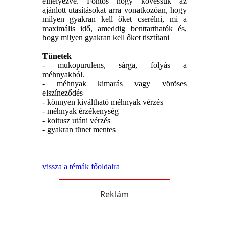
elhelyezve. Fontos hogy kövessük az
ajánlott utasításokat arra vonatkozóan, hogy
milyen gyakran kell őket cserélni, mi a
maximális idő, ameddig benttarthatók és,
hogy milyen gyakran kell őket tisztítani
Tünetek
- mukopurulens, sárga, folyás a
méhnyakból.
- méhnyak kimarás vagy vöröses
elszíneződés
- könnyen kiváltható méhnyak vérzés
- méhnyak érzékenység
- koitusz utáni vérzés
- gyakran tünet mentes
vissza a témák főoldalra
Reklám