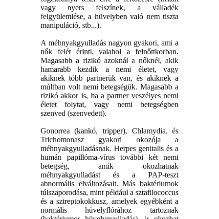
vagy nyers felszínek, a válladék
felgyülemlése, a hüvelyben való nem tiszta
manipuláció, stb...).
A méhnyakgyulladás nagyon gyakori, ami a
nők felét érinti, valahol a felnőttkorban.
Magasabb a rizikó azoknál a nőknél, akik
hamarabb kezdik a nemi életet, vagy
akiknek több partnerük van, és akiknek a
múltban volt nemi betegségük. Magasabb a
rizikó akkor is, ha a partner veszélyes nemi
életet folytat, vagy nemi betegségben
szenved (szenvedett).
Gonorrea (kankó, tripper), Chlamydia, és
Trichomonasz gyakori okozója a
méhnyakgyulladásnak. Herpes genitalis és a
humán papillóma-vírus további két nemi
betegség, amik okozhatnak
méhnyakgyulladást és a PAP-teszt
abnormális elváltozásait. Más baktériumok
túlszaporodása, mint például a sztafilococcus
és a sztreptokokkusz, amelyek egyébként a
normális hüvelyflórához tartoznak
(baktériumos hüvelygyulladás), is okozhat