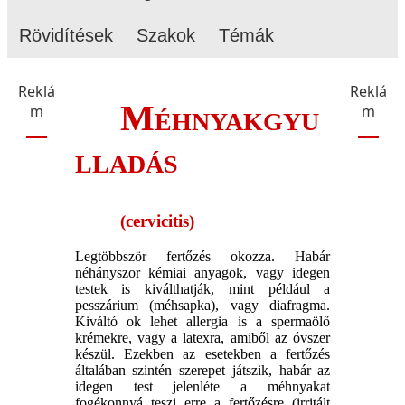
Rövidítések
Szakok
Témák
Reklá
Reklá
Méhnyakgyu
m
m
lladás
(cervicitis)
Legtöbbször fertőzés okozza. Habár
néhányszor kémiai anyagok, vagy idegen
testek is kiválthatják, mint például a
pesszárium (méhsapka), vagy diafragma.
Kiváltó ok lehet allergia is a spermaölő
krémekre, vagy a latexra, amiből az óvszer
készül. Ezekben az esetekben a fertőzés
általában szintén szerepet játszik, habár az
idegen test jelenléte a méhnyakat
fogékonnyá teszi erre a fertőzésre (irritált