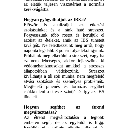
az életük teljesen visszatérhet a normális
kerékvágásba.
Hogyan gyógyíthatjuk az IBS-t?
Először is analizáljuk az étkezési
szokásainkat és a ránk ható stresszet.
Fogyasszunk több rostot és kerüljük el
azokat az ételeket, amik az IBS tüneteit
kiváltják. Ne feledkezzünk meg arról, hogy
naponta legalább 8 pohár folyadékot igyunk.
Próbáljuk meg elkerülni a stresszet, vagy ha
ez nem lehetséges, akkor fejlesszünk ki
védőmehanizmusokat amikkel a stresszes
állapotokban védekezünk. Stresszet
kiválthatja a túl sok munka, nem megfelelő
alvási szokások és személyes problémák.
Megfelelő pihenés és tornázás segíthet
csökkenteni a stressz szintjét és így az IBS
tüneteit.
Hogyan segíthet az étrend
megváltoztatása?
Az étrend megváltoztatása a legtöbb
emberen segít, de az egyéntől is függ.
Kerüljük el a koffein, nikotin, alkohol, és