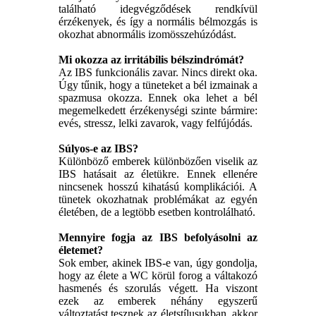
található idegvégződések rendkívül
érzékenyek, és így a normális bélmozgás is
okozhat abnormális izomösszehúzódást.
Mi okozza az irritábilis bélszindrómát?
Az IBS funkcionális zavar. Nincs direkt oka.
Úgy tűnik, hogy a tüneteket a bél izmainak a
spazmusa okozza. Ennek oka lehet a bél
megemelkedett érzékenységi szinte bármire:
evés, stressz, lelki zavarok, vagy felfújódás.
Súlyos-e az IBS?
Különböző emberek különbözően viselik az
IBS hatásait az életükre. Ennek ellenére
nincsenek hosszú kihatású komplikációi. A
tünetek okozhatnak problémákat az egyén
életében, de a legtöbb esetben kontrolálható.
Mennyire fogja az IBS befolyásolni az
életemet?
Sok ember, akinek IBS-e van, úgy gondolja,
hogy az élete a WC körül forog a váltakozó
hasmenés és szorulás végett. Ha viszont
ezek az emberek néhány egyszerű
változtatást tesznek az életstílusukban, akkor