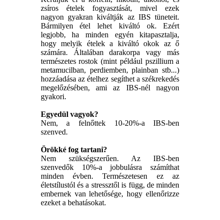
zsíros ételek fogyasztását, mivel ezek
nagyon gyakran kiváltják az IBS tüneteit.
Bármilyen étel lehet kiváltó ok. Ezért
legjobb, ha minden egyén kitapasztalja,
hogy melyik ételek a kiváltó okok az ő
számára. Általában darakorpa vagy más
természetes rostok (mint például pszillium a
metamucilban, perdiemben, plainban stb...)
hozzáadása az ételhez segíthet a székrekedés
megelőzésében, ami az IBS-nél nagyon
gyakori.
Egyedül vagyok?
Nem, a felnőttek 10-20%-a IBS-ben
szenved.
Örökké fog tartani?
Nem szükségszerűen. Az IBS-ben
szenvedők 10%-a jobbulásra számíthat
minden évben. Természetesen ez az
életstílustól és a stressztől is függ, de minden
embernek van lehetősége, hogy ellenőrizze
ezeket a behatásokat.