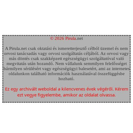
© 2026 Pirula
.net
A Pirula.net csak oktatási és ismeretterjesztő célból üzemel és nem
orvosi tanácsadás vagy orvosi szolgáltatás céljából. Az orvosi vagy
más döntés csak szakképzett egészségügyi szolgáltatóval való
megvitatás után hozandó. Nem vállalunk semmilyen felelősséget
bármilyen sérülésért vagy egészségügyi balesetért, ami az internetes
oldalunkon található információk használatával összefüggésbe
hozható.
Ez egy archivált weboldal a kilencvenes évek végéről. Kérem
ezt vegye figyelembe, amikor az oldalat olvassa.