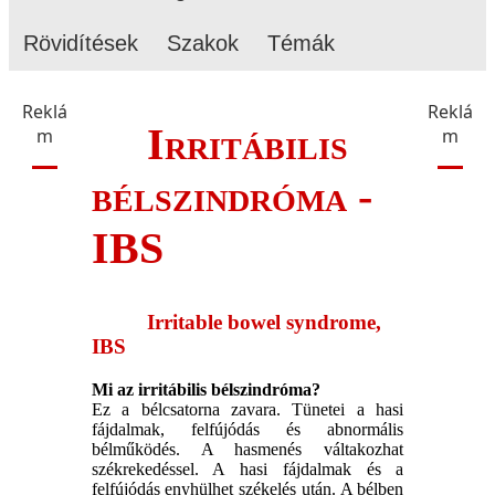
Rövidítések
Szakok
Témák
Reklá
Reklá
Irritábilis
m
m
bélszindróma -
IBS
Irritable bowel syndrome,
IBS
Mi az irritábilis bélszindróma?
Ez a bélcsatorna zavara. Tünetei a hasi
fájdalmak, felfújódás és abnormális
bélműködés. A hasmenés váltakozhat
székrekedéssel. A hasi fájdalmak és a
felfújódás enyhülhet székelés után. A bélben