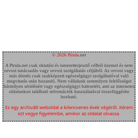
© 2026 Pirula
.net
A Pirula.net csak oktatási és ismeretterjesztő célból üzemel és nem
orvosi tanácsadás vagy orvosi szolgáltatás céljából. Az orvosi vagy
más döntés csak szakképzett egészségügyi szolgáltatóval való
megvitatás után hozandó. Nem vállalunk semmilyen felelősséget
bármilyen sérülésért vagy egészségügyi balesetért, ami az internetes
oldalunkon található információk használatával összefüggésbe
hozható.
Ez egy archivált weboldal a kilencvenes évek végéről. Kérem
ezt vegye figyelembe, amikor az oldalat olvassa.