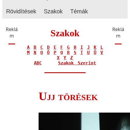
Rövidítések
Szakok
Témák
Reklá
Reklá
Szakok
m
m
A
B
C
D
E
F
G
H
I
J
K
L
M
N
O
Ö
P
Q
R
S
T
U
Ü
V
X
Y
Z
ABC
Szakok Szerint
Ujj törések