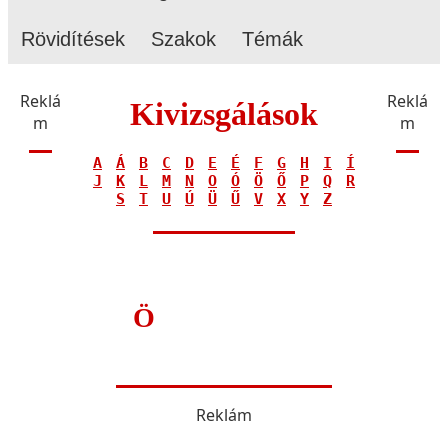
Rövidítések
Szakok
Témák
Reklá
Reklá
Kivizsgálások
m
m
A
Á
B
C
D
E
É
F
G
H
I
Í
J
K
L
M
N
O
Ó
Ö
Ő
P
Q
R
S
T
U
Ú
Ü
Ű
V
X
Y
Z
ö
Reklám