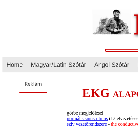
Home
Magyar/Latin Szótár
Angol Szótár
Reklám
EKG alapo
görbe megjelölései
normális sinus ritmus
(12 elvezetés
szív vezetőrendszere
-
the conductiv