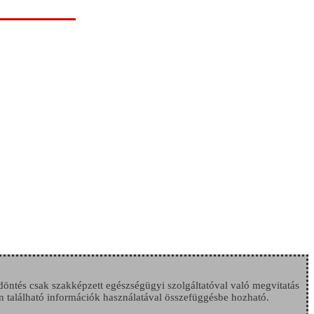
 döntés csak szakképzett egészségügyi szolgáltatóval való megvitatás
n található információk használatával összefüggésbe hozható.