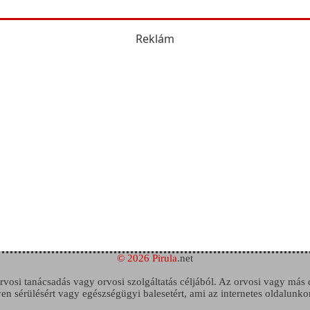
Reklám
© 2026 Pirula
.net
 orvosi tanácsadás vagy orvosi szolgáltatás céljából. Az orvosi vagy más
n sérülésért vagy egészségügyi balesetért, ami az internetes oldalunko