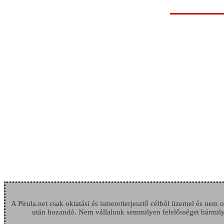
A Pirula.net csak oktatási és ismeretterjesztő célból üzemel és nem
után hozandó. Nem vállalunk semmilyen felelősséget bármilye