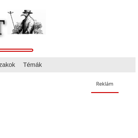
t
zakok
Témák
Reklám