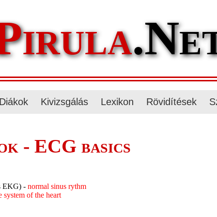
Pirula
.Ne
Diákok
Kivizsgálás
Lexikon
Rövidítések
S
k - ECG basics
es EKG) -
normal sinus rythm
e system of the heart